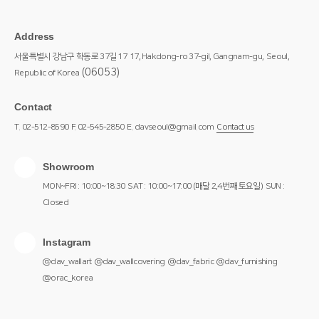
Address
서울특별시 강남구 학동로 37길 17
17, Hakdong-ro 37-gil, Gangnam-gu,
Seoul,
(06053)
Republic of Korea
Contact
T. 02-512-8590
F. 02-545-2850
E. davseoul@gmail.com
Contact us
Showroom
MON~FRI : 10:00~18:30
SAT : 10:00~17:00 (매달 2,4번째 토요일)
SUN :
Closed
Instagram
@dav_wallart
@dav_wallcovering
@dav_fabric
@dav_furnishing
@orac_korea