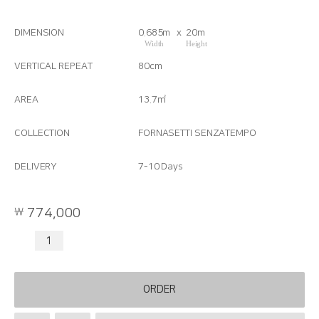
DIMENSION
0.685m
x
20m
VERTICAL REPEAT
80cm
AREA
13.7㎡
COLLECTION
FORNASETTI SENZATEMPO
DELIVERY
7-10 Days
774,000
ORDER