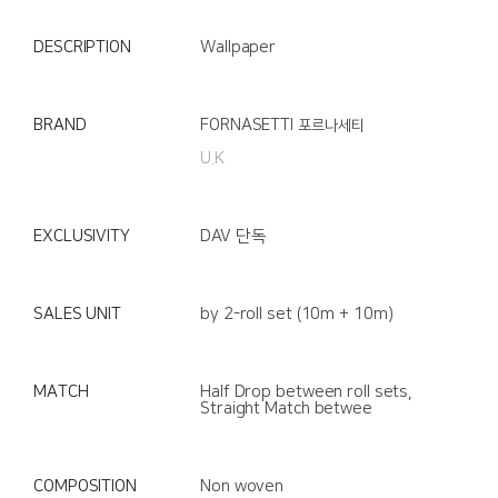
DESCRIPTION
Wallpaper
BRAND
FORNASETTI
포르나세티
U.K
EXCLUSIVITY
DAV 단독
SALES UNIT
by 2-roll set (10m + 10m)
MATCH
Half Drop between roll sets,
Straight Match betwee
COMPOSITION
Non woven