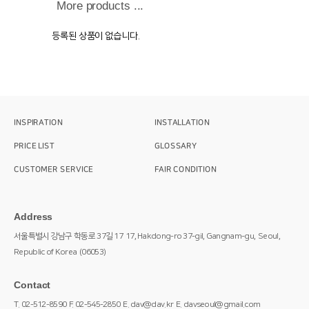
More products ...
등록된 상품이 없습니다.
INSPIRATION
INSTALLATION
PRICE LIST
GLOSSARY
CUSTOMER SERVICE
FAIR CONDITION
Address
서울특별시 강남구 학동로 37길 17
17, Hakdong-ro 37-gil, Gangnam-gu,
Seoul,
Republic of Korea
(06053)
Contact
T. 02-512-8590
F. 02-545-2850
E. dav@dav.kr
E. davseoul@gmail.com